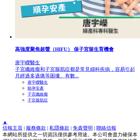
高強度聚焦超聲（HIFU） 保子宮留生育機會
唐宇嶸醫生
子宮纖維瘤和子宮腺肌症都是常見婦科疾病，容易引起
月經過多過痛等困擾。有數...
唐宇嶸醫生
順孕安產
子宮纖維瘤
子宮腺肌症
▲
信報主頁
|
服務條款
|
私隱條款
|
免責聲明
|
聯絡信報
本網站所提供之一切資訊僅供參考用途。本公司會盡力確保本