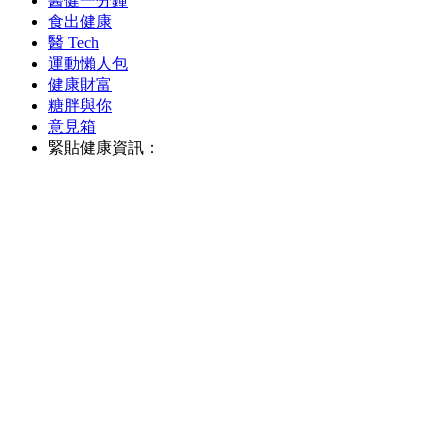
醫健一分鐘
食出健康
醫 Tech
運動懶人包
健康財富
糖胖與你
意見箱
緊貼健康資訊：