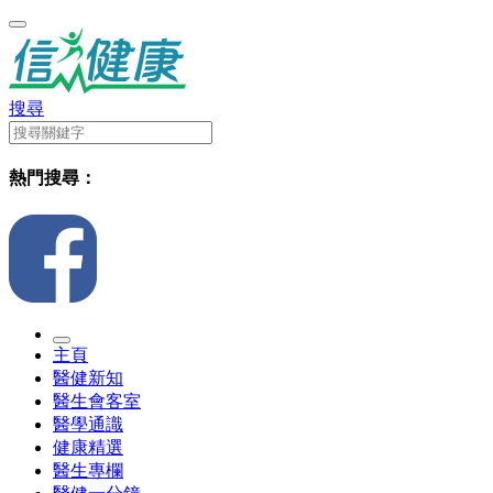
搜尋
熱門搜尋：
主頁
醫健新知
醫生會客室
醫學通識
健康精選
醫生專欄