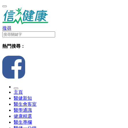
搜尋
熱門搜尋：
主頁
醫健新知
醫生會客室
醫學通識
健康精選
醫生專欄