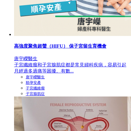
高強度聚焦超聲（HIFU） 保子宮留生育機會
唐宇嶸醫生
子宮纖維瘤和子宮腺肌症都是常見婦科疾病，容易引起
月經過多過痛等困擾。有數...
唐宇嶸醫生
順孕安產
子宮纖維瘤
子宮腺肌症