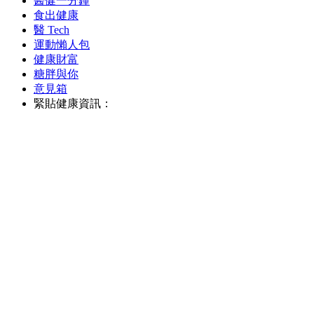
醫健一分鐘
食出健康
醫 Tech
運動懶人包
健康財富
糖胖與你
意見箱
緊貼健康資訊：