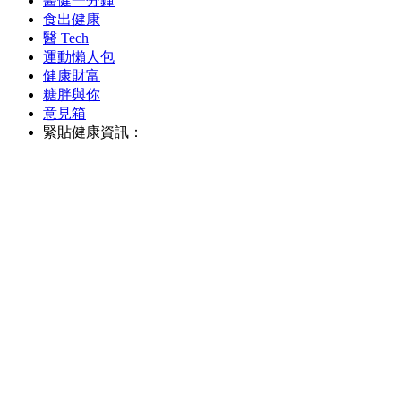
醫健一分鐘
食出健康
醫 Tech
運動懶人包
健康財富
糖胖與你
意見箱
緊貼健康資訊：