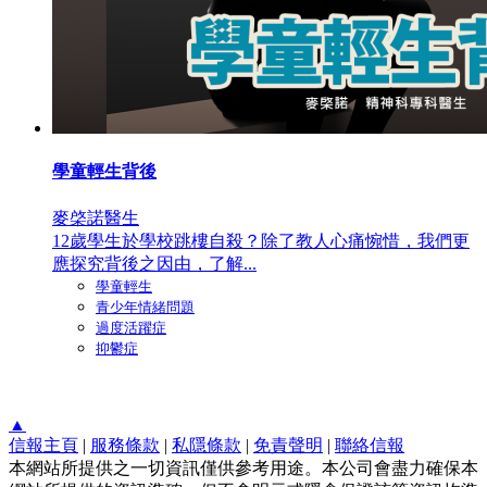
學童輕生背後
麥棨諾醫生
12歲學生於學校跳樓自殺？除了教人心痛惋惜，我們更
應探究背後之因由，了解...
學童輕生
青少年情緒問題
過度活躍症
抑鬱症
▲
信報主頁
|
服務條款
|
私隱條款
|
免責聲明
|
聯絡信報
本網站所提供之一切資訊僅供參考用途。本公司會盡力確保本