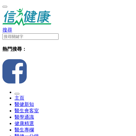
搜尋
熱門搜尋：
主頁
醫健新知
醫生會客室
醫學通識
健康精選
醫生專欄