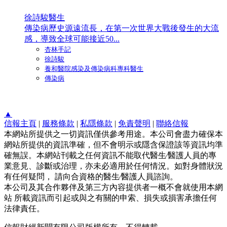
徐詩駿醫生
傳染病歷史源遠流長，在第一次世界大戰後發生的大流
感，導致全球可能接近50...
杏林手記
徐詩駿
養和醫院感染及傳染病科專科醫生
傳染病
▲
信報主頁
|
服務條款
|
私隱條款
|
免責聲明
|
聯絡信報
本網站所提供之一切資訊僅供參考用途。本公司會盡力確保本
網站所提供的資訊準確，但不會明示或隱含保證該等資訊均準
確無誤。本網站刊載之任何資訊不能取代醫生∕醫護人員的專
業意見、診斷或治理，亦未必適用於任何情況。如對身體狀況
有任何疑問， 請向合資格的醫生∕醫護人員諮詢。
本公司及其合作夥伴及第三方內容提供者一概不會就使用本網
站 所載資訊而引起或與之有關的申索、損失或損害承擔任何
法律責任。