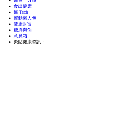
醫健一分鐘
食出健康
醫 Tech
運動懶人包
健康財富
糖胖與你
意見箱
緊貼健康資訊：