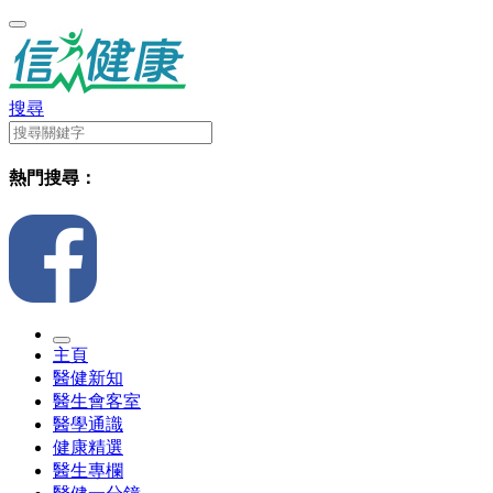
搜尋
熱門搜尋：
主頁
醫健新知
醫生會客室
醫學通識
健康精選
醫生專欄