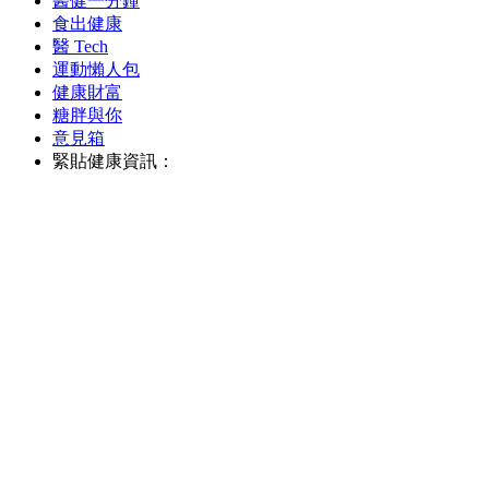
醫健一分鐘
食出健康
醫 Tech
運動懶人包
健康財富
糖胖與你
意見箱
緊貼健康資訊：