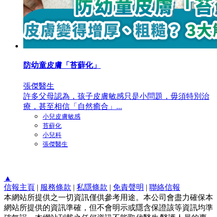
防幼童皮膚「苔蘚化」
張傑醫生
許多父母認為，孩子皮膚敏感只是小問題，毋須特別治
療，甚至相信「自然癒合」...
小兒皮膚敏感
苔蘚化
小兒科
張傑醫生
▲
信報主頁
|
服務條款
|
私隱條款
|
免責聲明
|
聯絡信報
本網站所提供之一切資訊僅供參考用途。本公司會盡力確保本
網站所提供的資訊準確，但不會明示或隱含保證該等資訊均準