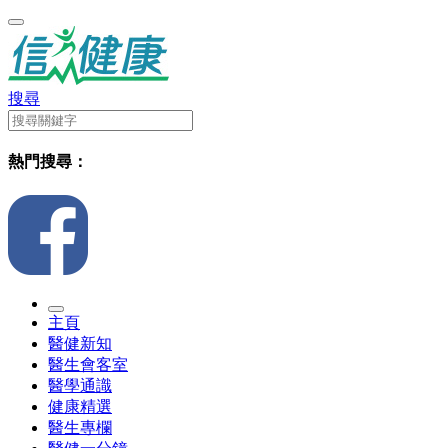
搜尋
熱門搜尋：
主頁
醫健新知
醫生會客室
醫學通識
健康精選
醫生專欄