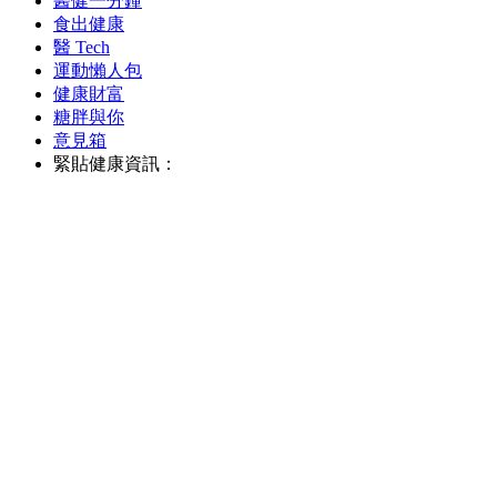
醫健一分鐘
食出健康
醫 Tech
運動懶人包
健康財富
糖胖與你
意見箱
緊貼健康資訊：