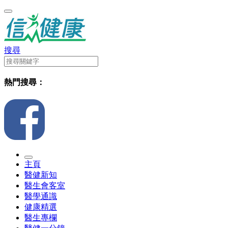
搜尋
熱門搜尋：
主頁
醫健新知
醫生會客室
醫學通識
健康精選
醫生專欄