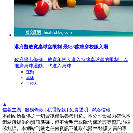
港府擬放寬桌球室限制 最細8歲准穿校服入場
政府提出修例，放寬年輕人進入持牌桌球室的限制，以
推廣桌球運動。將進入桌球...
運動
桌球
年輕人
▲
信報主頁
|
服務條款
|
私隱條款
|
免責聲明
|
聯絡信報
本網站所提供之一切資訊僅供參考用途。本公司會盡力確保本
網站所提供的資訊準確，但不會明示或隱含保證該等資訊均準
確無誤。本網站刊載之任何資訊不能取代醫生∕醫護人員的專