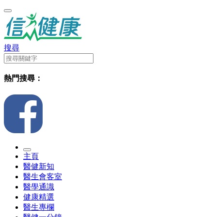
搜尋
熱門搜尋：
主頁
醫健新知
醫生會客室
醫學通識
健康精選
醫生專欄