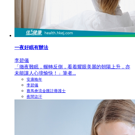
一夜好眠有辦法
李碧儀
「徹夜難眠，輾轉反側，看着耀眼美麗的朝陽上升，亦
未能讓人心境愉快！」筆者...
安康晚年
李碧儀
賽馬會流金匯註冊護士
夜間盜汗