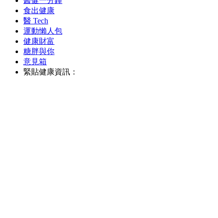
醫健一分鐘
食出健康
醫 Tech
運動懶人包
健康財富
糖胖與你
意見箱
緊貼健康資訊：