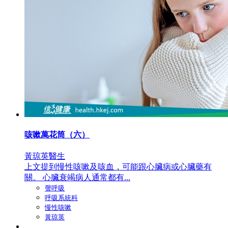
咳嗽萬花筒（六）
黃琼英醫生
上文提到慢性咳嗽及咳血，可能跟心臟病或心臟藥有
關。 心臟衰竭病人通常都有...
謦呼吸
呼吸系統科
慢性咳嗽
黃琼英