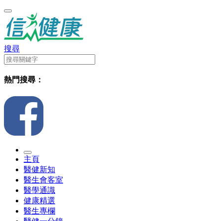
搜尋
熱門搜尋：
主頁
醫健新知
醫生會客室
醫學通識
健康精選
醫生專欄