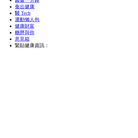
醫健一分鐘
食出健康
醫 Tech
運動懶人包
健康財富
糖胖與你
意見箱
緊貼健康資訊：