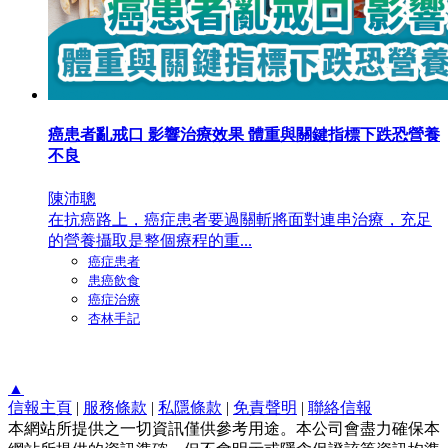
癌患者亂戒口 影響治療效果 體重與關鍵指標下跌恐營養
不良
陳沛聰
在抗癌路上，癌症患者要過關斬將面對連串治療，充足
的營養攝取是整個療程的重...
癌症患者
患癌飲食
癌症治療
杏林手記
▲
信報主頁
|
服務條款
|
私隱條款
|
免責聲明
|
聯絡信報
本網站所提供之一切資訊僅供參考用途。本公司會盡力確保本