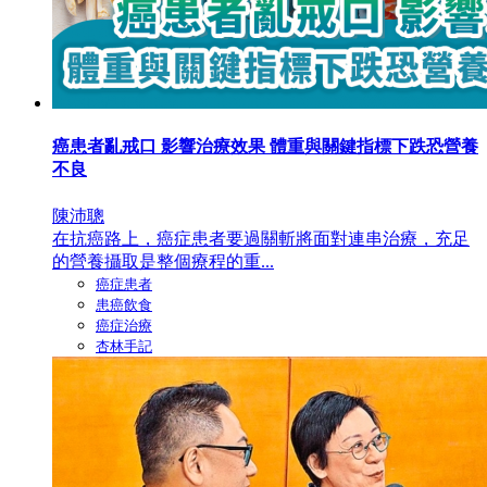
癌患者亂戒口 影響治療效果 體重與關鍵指標下跌恐營養
不良
陳沛聰
在抗癌路上，癌症患者要過關斬將面對連串治療，充足
的營養攝取是整個療程的重...
癌症患者
患癌飲食
癌症治療
杏林手記