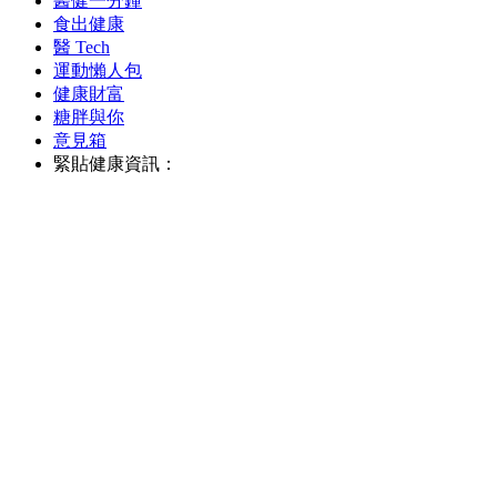
醫健一分鐘
食出健康
醫 Tech
運動懶人包
健康財富
糖胖與你
意見箱
緊貼健康資訊：