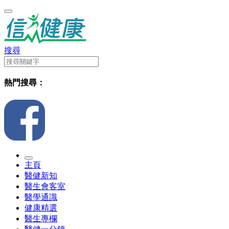
搜尋
熱門搜尋：
主頁
醫健新知
醫生會客室
醫學通識
健康精選
醫生專欄