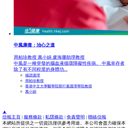
中風康復：治心之道
周柏珍教授 萬小娟 盧海珊助理教授
中風是一種突發的腦血液循環障礙性疾病。 中風幸存者
除了有不同程度的身體功...
循證護理
周柏珍教授
香港中文大學醫學院那打素護理學院教授
萬小娟
▲
信報主頁
|
服務條款
|
私隱條款
|
免責聲明
|
聯絡信報
本網站所提供之一切資訊僅供參考用途。本公司會盡力確保本