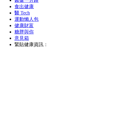
醫健一分鐘
食出健康
醫 Tech
運動懶人包
健康財富
糖胖與你
意見箱
緊貼健康資訊：