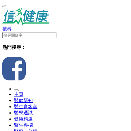
搜尋
熱門搜尋：
主頁
醫健新知
醫生會客室
醫學通識
健康精選
醫生專欄