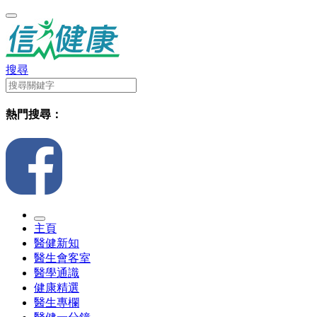
搜尋
熱門搜尋：
主頁
醫健新知
醫生會客室
醫學通識
健康精選
醫生專欄