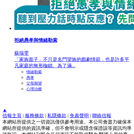
拒絕愚孝與情緒勒索
蘇瑞雯
「家族面子」不只是名門望族的戲劇情節，也是許多平
凡家庭的無形枷鎖。為了滿...
情緒勒索
愚孝
父母期望
心理治療
▲
信報主頁
|
服務條款
|
私隱條款
|
免責聲明
|
聯絡信報
本網站所提供之一切資訊僅供參考用途。本公司會盡力確保本
網站所提供的資訊準確，但不會明示或隱含保證該等資訊均準