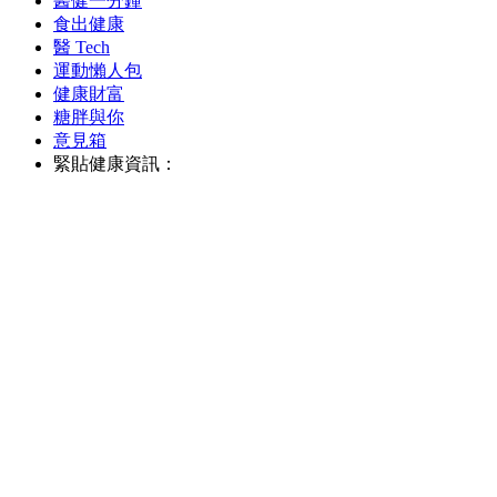
醫健一分鐘
食出健康
醫 Tech
運動懶人包
健康財富
糖胖與你
意見箱
緊貼健康資訊：