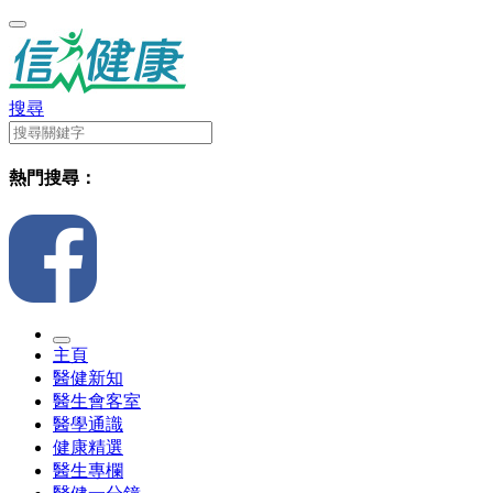
搜尋
熱門搜尋：
主頁
醫健新知
醫生會客室
醫學通識
健康精選
醫生專欄