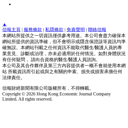
▲
信報主頁
|
服務條款
|
私隱條款
|
免責聲明
|
聯絡信報
本網站所提供之一切資訊僅供參考用途。本公司會盡力確保本
網站所提供的資訊準確，但不會明示或隱含保證該等資訊均準
確無誤。本網站刊載之任何資訊不能取代醫生∕醫護人員的專
業意見、診斷或治理，亦未必適用於任何情況。如對身體狀況
有任何疑問， 請向合資格的醫生∕醫護人員諮詢。
本公司及其合作夥伴及第三方內容提供者一概不會就使用本網
站 所載資訊而引起或與之有關的申索、損失或損害承擔任何
法律責任。
信報財經新聞有限公司版權所有，不得轉載。
Copyright © 2026 Hong Kong Economic Journal Company
Limited. All rights reserved.