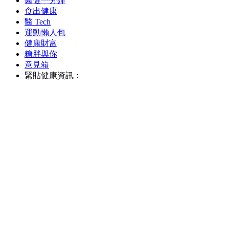
醫健一分鐘
食出健康
醫 Tech
運動懶人包
健康財富
糖胖與你
意見箱
緊貼健康資訊：