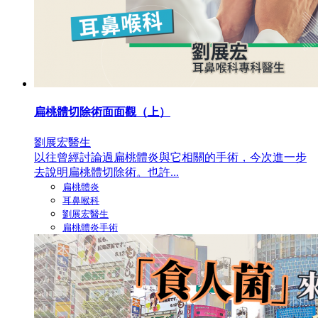
扁桃體切除術面面觀（上）
劉展宏醫生
以往曾經討論過扁桃體炎與它相關的手術，今次進一步
去說明扁桃體切除術。也許...
扁桃體炎
耳鼻喉科
劉展宏醫生
扁桃體炎手術