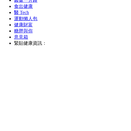
醫健一分鐘
食出健康
醫 Tech
運動懶人包
健康財富
糖胖與你
意見箱
緊貼健康資訊：