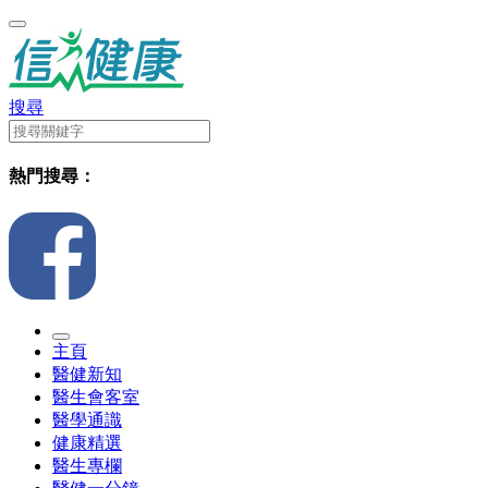
搜尋
熱門搜尋：
主頁
醫健新知
醫生會客室
醫學通識
健康精選
醫生專欄