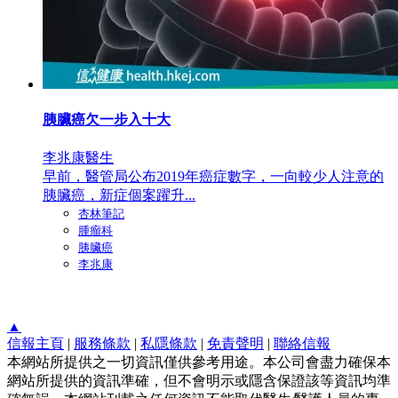
胰臟癌欠一步入十大
李兆康醫生
早前，醫管局公布2019年癌症數字，一向較少人注意的
胰臟癌，新症個案躍升...
杏林筆記
腫瘤科
胰臟癌
李兆康
▲
信報主頁
|
服務條款
|
私隱條款
|
免責聲明
|
聯絡信報
本網站所提供之一切資訊僅供參考用途。本公司會盡力確保本
網站所提供的資訊準確，但不會明示或隱含保證該等資訊均準