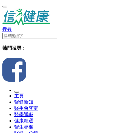
搜尋
熱門搜尋：
主頁
醫健新知
醫生會客室
醫學通識
健康精選
醫生專欄