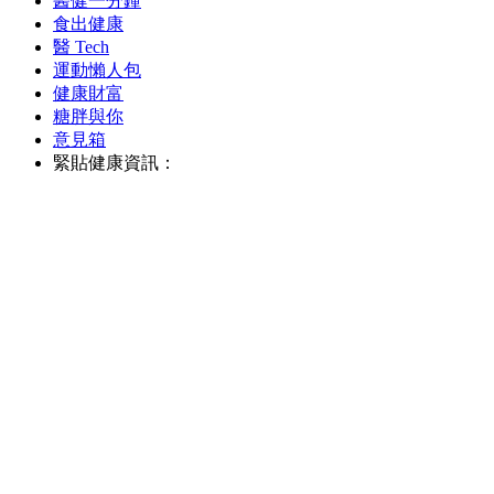
醫健一分鐘
食出健康
醫 Tech
運動懶人包
健康財富
糖胖與你
意見箱
緊貼健康資訊：