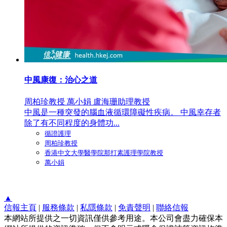
中風康復：治心之道
周柏珍教授 萬小娟 盧海珊助理教授
中風是一種突發的腦血液循環障礙性疾病。 中風幸存者
除了有不同程度的身體功...
循證護理
周柏珍教授
香港中文大學醫學院那打素護理學院教授
萬小娟
▲
信報主頁
|
服務條款
|
私隱條款
|
免責聲明
|
聯絡信報
本網站所提供之一切資訊僅供參考用途。本公司會盡力確保本