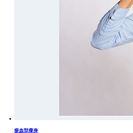
瘀血型瘦身