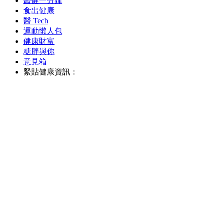
醫健一分鐘
食出健康
醫 Tech
運動懶人包
健康財富
糖胖與你
意見箱
緊貼健康資訊：