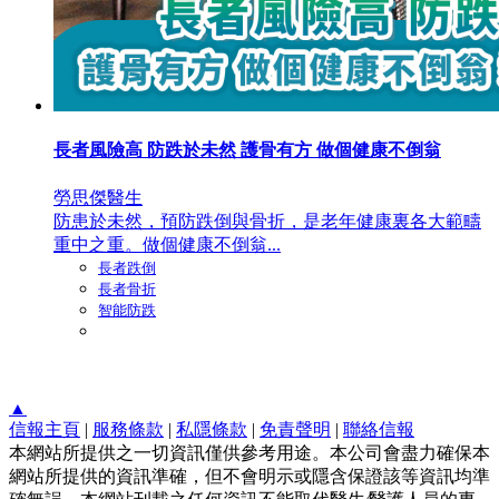
長者風險高 防跌於未然 護骨有方 做個健康不倒翁
勞思傑醫生
防患於未然，預防跌倒與骨折，是老年健康裏各大範疇
重中之重。做個健康不倒翁...
長者跌倒
長者骨折
智能防跌
▲
信報主頁
|
服務條款
|
私隱條款
|
免責聲明
|
聯絡信報
本網站所提供之一切資訊僅供參考用途。本公司會盡力確保本
網站所提供的資訊準確，但不會明示或隱含保證該等資訊均準