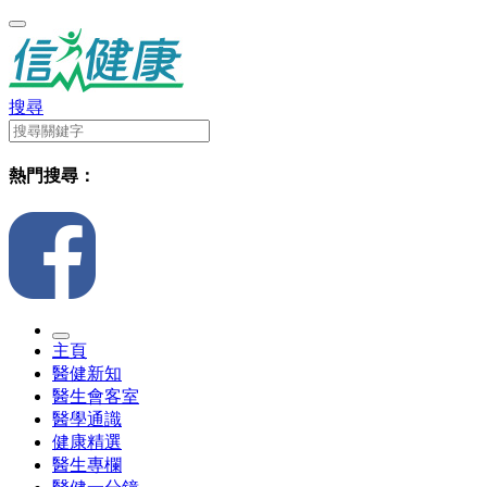
搜尋
熱門搜尋：
主頁
醫健新知
醫生會客室
醫學通識
健康精選
醫生專欄