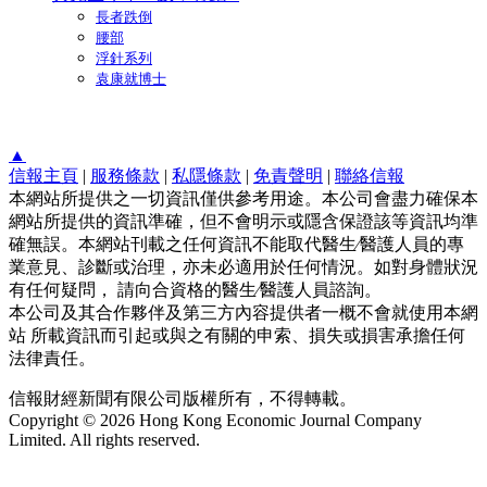
長者跌倒
腰部
浮針系列
袁康就博士
▲
信報主頁
|
服務條款
|
私隱條款
|
免責聲明
|
聯絡信報
本網站所提供之一切資訊僅供參考用途。本公司會盡力確保本
網站所提供的資訊準確，但不會明示或隱含保證該等資訊均準
確無誤。本網站刊載之任何資訊不能取代醫生∕醫護人員的專
業意見、診斷或治理，亦未必適用於任何情況。如對身體狀況
有任何疑問， 請向合資格的醫生∕醫護人員諮詢。
本公司及其合作夥伴及第三方內容提供者一概不會就使用本網
站 所載資訊而引起或與之有關的申索、損失或損害承擔任何
法律責任。
信報財經新聞有限公司版權所有，不得轉載。
Copyright © 2026 Hong Kong Economic Journal Company
Limited. All rights reserved.