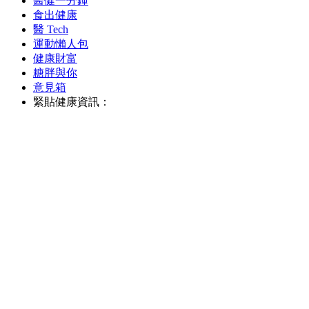
醫健一分鐘
食出健康
醫 Tech
運動懶人包
健康財富
糖胖與你
意見箱
緊貼健康資訊：