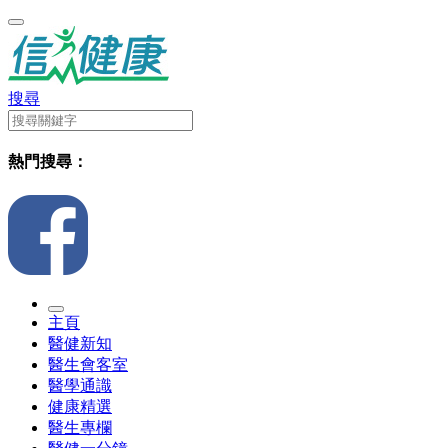
搜尋
熱門搜尋：
主頁
醫健新知
醫生會客室
醫學通識
健康精選
醫生專欄