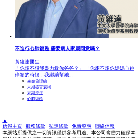
不進行心肺復甦 需要病人家屬同意嗎？
黃維達醫生
「你想不想我盡力救你爸爸？」 「你想不想你媽媽心跳
停頓的時候，我繼續幫她...
生命倫理線
末期器官衰竭
末期癌症
心肺復甦
▲
信報主頁
|
服務條款
|
私隱條款
|
免責聲明
|
聯絡信報
本網站所提供之一切資訊僅供參考用途。本公司會盡力確保本