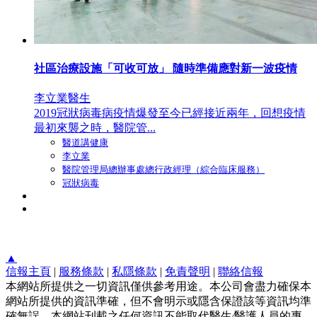
社區治療設施「可收可放」 隨時準備應對新一波疫情
李立業醫生
2019冠狀病毒病疫情爆發至今已經接近兩年，回想疫情
最初來襲之時，醫院管...
醫道講健康
李立業
醫院管理局總辦事處總行政經理（綜合臨床服務）
冠狀病毒
▲
信報主頁
|
服務條款
|
私隱條款
|
免責聲明
|
聯絡信報
本網站所提供之一切資訊僅供參考用途。本公司會盡力確保本
網站所提供的資訊準確，但不會明示或隱含保證該等資訊均準
確無誤。本網站刊載之任何資訊不能取代醫生∕醫護人員的專