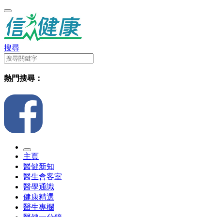
搜尋
熱門搜尋：
主頁
醫健新知
醫生會客室
醫學通識
健康精選
醫生專欄