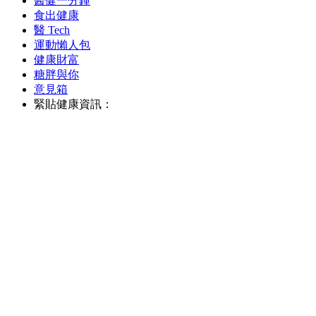
醫健一分鐘
食出健康
醫 Tech
運動懶人包
健康財富
糖胖與你
意見箱
緊貼健康資訊：