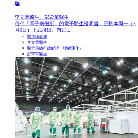
驗
李立業醫生、彭育華醫生
俗稱「電子病假紙」的電子醫生證明書，已於本周一（3
月6日）正式推出。市民...
醫道講健康
李立業醫生
醫管局總行政經理（聯網運作）
彭育華醫生