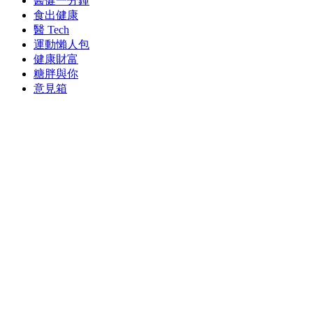
醫健一分鐘
食出健康
醫 Tech
運動懶人包
健康財富
糖胖與你
意見箱