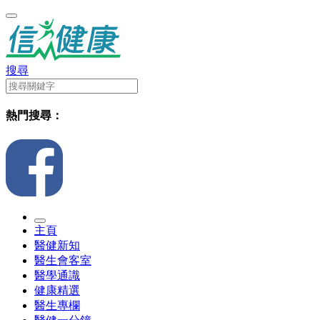
搜尋
熱門搜尋：
主頁
醫健新知
醫生會客室
醫學通識
健康精選
醫生專欄