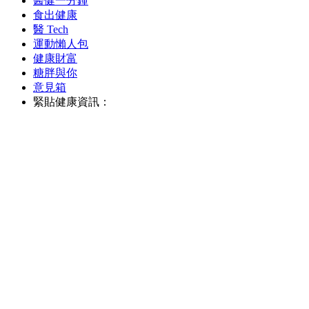
醫健一分鐘
食出健康
醫 Tech
運動懶人包
健康財富
糖胖與你
意見箱
緊貼健康資訊：