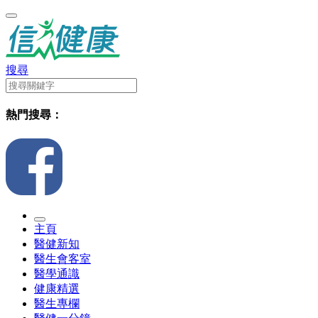
搜尋
熱門搜尋：
主頁
醫健新知
醫生會客室
醫學通識
健康精選
醫生專欄