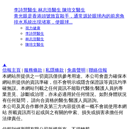
李詩慧醫生 林志浩醫生 陳培文醫生
青光眼是香港頭號致盲殺手，通常源於眼球內的前房角
排水系統出現堵塞，使眼球...
視力健康
李詩慧醫生
林志浩醫生
陳培文醫生
▲
信報主頁
|
服務條款
|
私隱條款
|
免責聲明
|
聯絡信報
本網站所提供之一切資訊僅供參考用途。本公司會盡力確保本
網站所提供的資訊準確，但不會明示或隱含保證該等資訊均準
確無誤。本網站刊載之任何資訊不能取代醫生∕醫護人員的專
業意見、診斷或治理，亦未必適用於任何情況。如對身體狀況
有任何疑問， 請向合資格的醫生∕醫護人員諮詢。
本公司及其合作夥伴及第三方內容提供者一概不會就使用本網
站 所載資訊而引起或與之有關的申索、損失或損害承擔任何
法律責任。