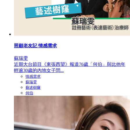
照顧老友記 情感需求
蘇瑞雯
近期大台節目《東張西望》報道76歲「何伯」與比他年
輕逾30歲的內地女子閃...
情感需求
蘇瑞雯
藝述樹窿
何伯