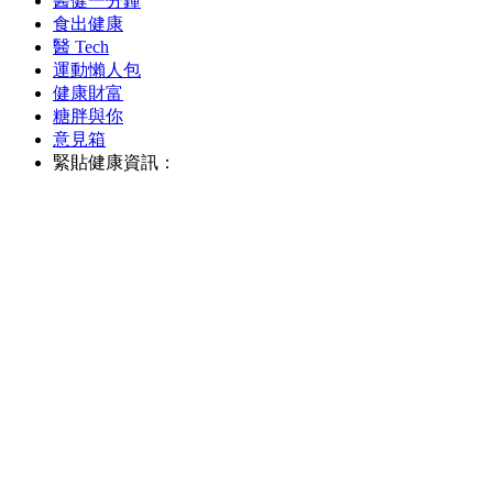
醫健一分鐘
食出健康
醫 Tech
運動懶人包
健康財富
糖胖與你
意見箱
緊貼健康資訊：