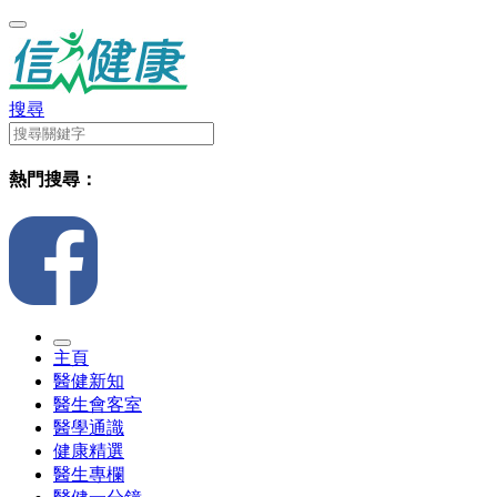
搜尋
熱門搜尋：
主頁
醫健新知
醫生會客室
醫學通識
健康精選
醫生專欄