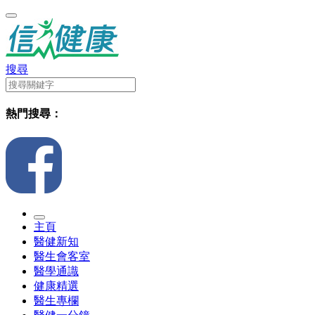
搜尋
熱門搜尋：
主頁
醫健新知
醫生會客室
醫學通識
健康精選
醫生專欄