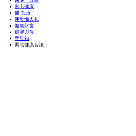
醫健一分鐘
食出健康
醫 Tech
運動懶人包
健康財富
糖胖與你
意見箱
緊貼健康資訊：