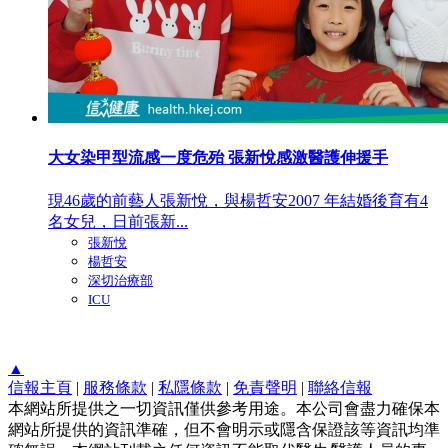
大女染甲型流感一度危殆 張新悅感激醫護伸援手
現46歲的前藝人張新悅，與楊哲安2007 年結婚後育有4
名女兒，日前張新...
張新悅
楊哲安
深切治療部
ICU
▲
信報主頁
|
服務條款
|
私隱條款
|
免責聲明
|
聯絡信報
本網站所提供之一切資訊僅供參考用途。本公司會盡力確保本
網站所提供的資訊準確，但不會明示或隱含保證該等資訊均準