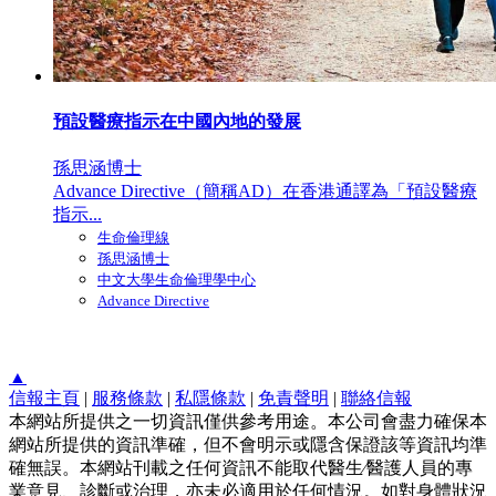
預設醫療指示在中國內地的發展
孫思涵博士
Advance Directive（簡稱AD）在香港通譯為「預設醫療
指示...
生命倫理線
孫思涵博士
中文大學生命倫理學中心
Advance Directive
▲
信報主頁
|
服務條款
|
私隱條款
|
免責聲明
|
聯絡信報
本網站所提供之一切資訊僅供參考用途。本公司會盡力確保本
網站所提供的資訊準確，但不會明示或隱含保證該等資訊均準
確無誤。本網站刊載之任何資訊不能取代醫生∕醫護人員的專
業意見、診斷或治理，亦未必適用於任何情況。如對身體狀況