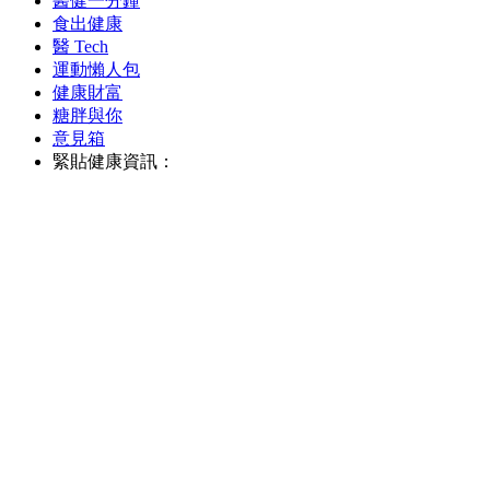
醫健一分鐘
食出健康
醫 Tech
運動懶人包
健康財富
糖胖與你
意見箱
緊貼健康資訊：