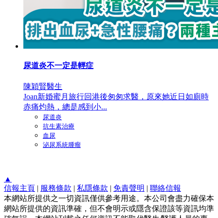
尿道炎不一定是輕症
陳穎賢醫生
Joan新婚蜜月旅行回港後匆匆求醫，原來她近日如廁時
赤痛灼熱，總是感到小...
尿道炎
抗生素治療
血尿
泌尿系統腫瘤
▲
信報主頁
|
服務條款
|
私隱條款
|
免責聲明
|
聯絡信報
本網站所提供之一切資訊僅供參考用途。本公司會盡力確保本
網站所提供的資訊準確，但不會明示或隱含保證該等資訊均準