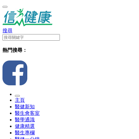
搜尋
熱門搜尋：
主頁
醫健新知
醫生會客室
醫學通識
健康精選
醫生專欄