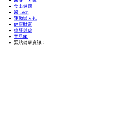
醫健一分鐘
食出健康
醫 Tech
運動懶人包
健康財富
糖胖與你
意見箱
緊貼健康資訊：