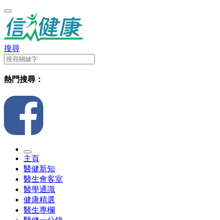
搜尋
熱門搜尋：
主頁
醫健新知
醫生會客室
醫學通識
健康精選
醫生專欄