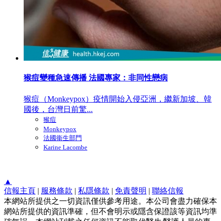
猴痘變種急速傳播 法國專家：非同性戀病
猴痘（Monkeypox）疫情開始入侵亞洲，繼新加坡、韓
國後，台灣日前驚...
猴痘
Monkeypox
法國衞生部門
Karine Lacombe
▲
信報主頁
|
服務條款
|
私隱條款
|
免責聲明
|
聯絡信報
本網站所提供之一切資訊僅供參考用途。本公司會盡力確保本
網站所提供的資訊準確，但不會明示或隱含保證該等資訊均準