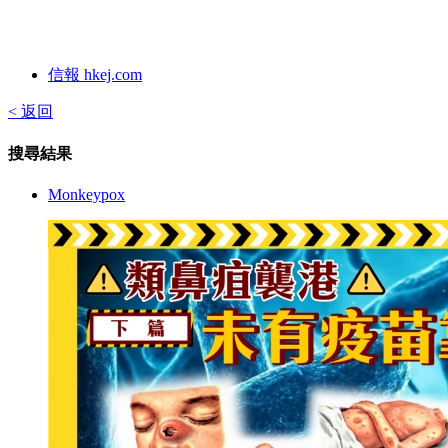
信報 hkej.com
< 返回
搜尋結果
Monkeypox