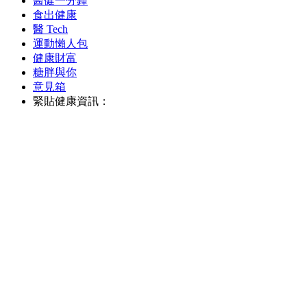
醫健一分鐘
食出健康
醫 Tech
運動懶人包
健康財富
糖胖與你
意見箱
緊貼健康資訊：