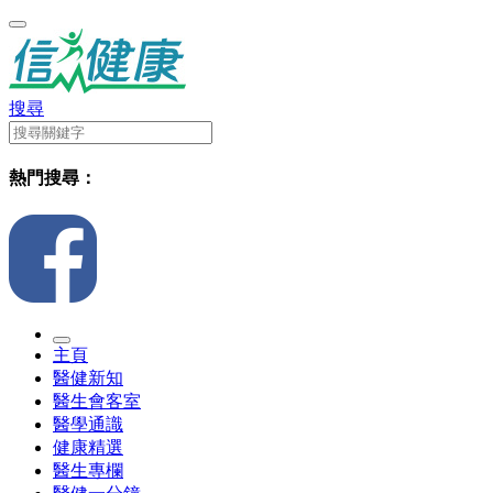
搜尋
熱門搜尋：
主頁
醫健新知
醫生會客室
醫學通識
健康精選
醫生專欄