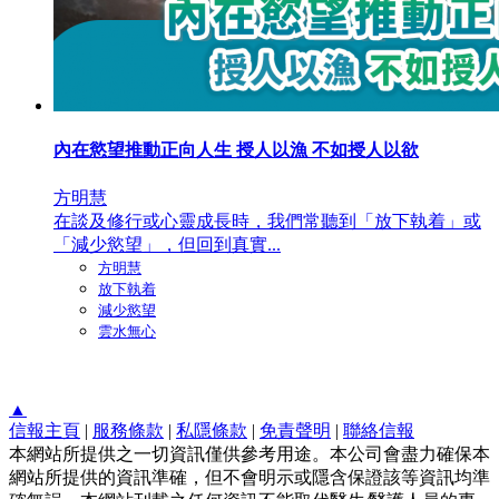
內在慾望推動正向人生 授人以漁 不如授人以欲
方明慧
在談及修行或心靈成長時，我們常聽到「放下執着」或
「減少慾望」，但回到真實...
方明慧
放下執着
減少慾望
雲水無心
▲
信報主頁
|
服務條款
|
私隱條款
|
免責聲明
|
聯絡信報
本網站所提供之一切資訊僅供參考用途。本公司會盡力確保本
網站所提供的資訊準確，但不會明示或隱含保證該等資訊均準