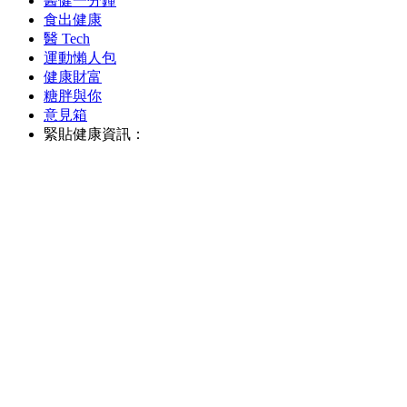
醫健一分鐘
食出健康
醫 Tech
運動懶人包
健康財富
糖胖與你
意見箱
緊貼健康資訊：