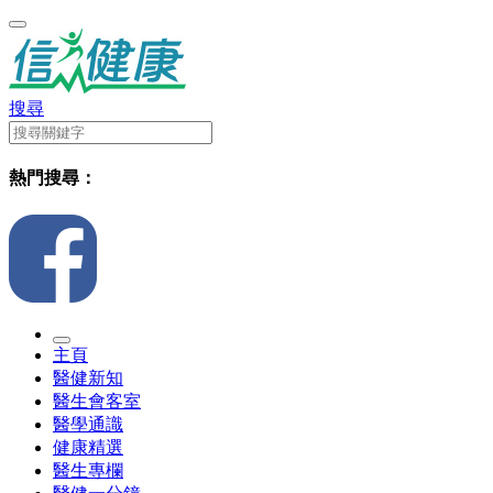
搜尋
熱門搜尋：
主頁
醫健新知
醫生會客室
醫學通識
健康精選
醫生專欄