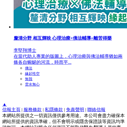
釐清分野 相互輝映 心理治療×佛法輔導=離苦得樂
李堅翔博士
在當代助人專業的版圖上，心理治療與佛法輔導猶如兩
條各自蜿蜒的河流，時而平...
佛法
緣起性空
無我
雲水無心
▲
信報主頁
|
服務條款
|
私隱條款
|
免責聲明
|
聯絡信報
本網站所提供之一切資訊僅供參考用途。本公司會盡力確保本
網站所提供的資訊準確，但不會明示或隱含保證該等資訊均準