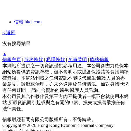
信報 hkej.com
< 返回
沒有搜尋結果
▲
信報主頁
|
服務條款
|
私隱條款
|
免責聲明
|
聯絡信報
本網站所提供之一切資訊僅供參考用途。本公司會盡力確保本
網站所提供的資訊準確，但不會明示或隱含保證該等資訊均準
確無誤。本網站刊載之任何資訊不能取代醫生∕醫護人員的專
業意見、診斷或治理，亦未必適用於任何情況。如對身體狀況
有任何疑問， 請向合資格的醫生∕醫護人員諮詢。
本公司及其合作夥伴及第三方內容提供者一概不會就使用本網
站 所載資訊而引起或與之有關的申索、損失或損害承擔任何
法律責任。
信報財經新聞有限公司版權所有，不得轉載。
Copyright © 2026 Hong Kong Economic Journal Company
Limited. All rights reserved.