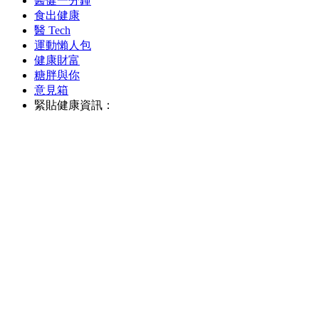
醫健一分鐘
食出健康
醫 Tech
運動懶人包
健康財富
糖胖與你
意見箱
緊貼健康資訊：