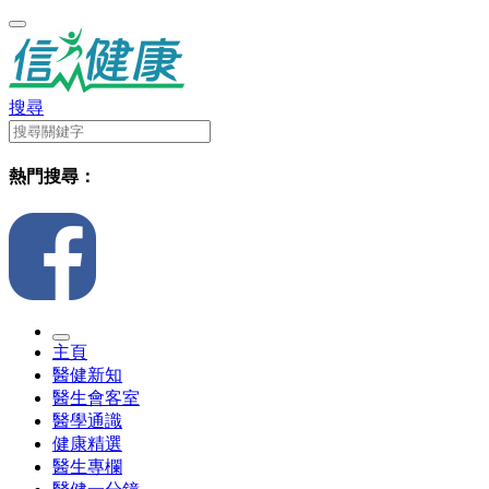
搜尋
熱門搜尋：
主頁
醫健新知
醫生會客室
醫學通識
健康精選
醫生專欄