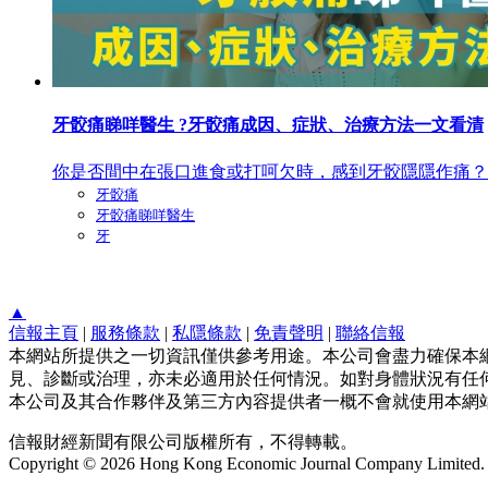
牙骹痛睇咩醫生 ?牙骹痛成因、症狀、治療方法一文看清
你是否間中在張口進食或打呵欠時，感到牙骹隱隱作痛？有
牙骹痛
牙骹痛睇咩醫生
牙
▲
信報主頁
|
服務條款
|
私隱條款
|
免責聲明
|
聯絡信報
本網站所提供之一切資訊僅供參考用途。本公司會盡力確保本
見、診斷或治理，亦未必適用於任何情況。如對身體狀況有任何
本公司及其合作夥伴及第三方內容提供者一概不會就使用本網
信報財經新聞有限公司版權所有，不得轉載。
Copyright © 2026 Hong Kong Economic Journal Company Limited. Al