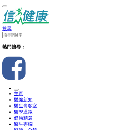
搜尋
熱門搜尋：
主頁
醫健新知
醫生會客室
醫學通識
健康精選
醫生專欄