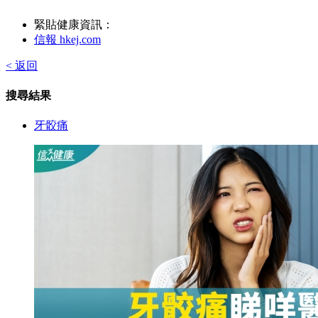
緊貼健康資訊：
信報 hkej.com
< 返回
搜尋結果
牙骹痛