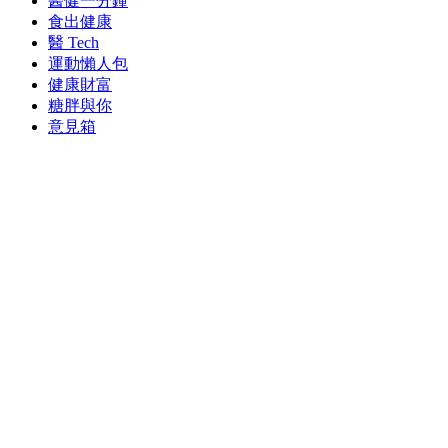
醫健一分鐘
食出健康
醫 Tech
運動懶人包
健康財富
糖胖與你
意見箱