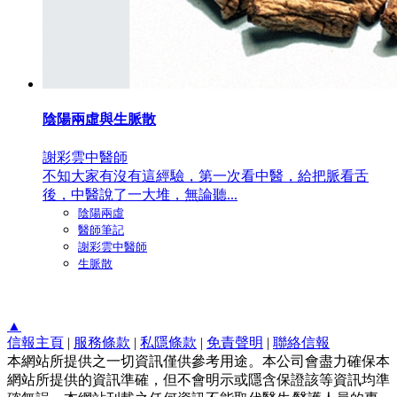
陰陽兩虛與生脈散
謝彩雲中醫師
不知大家有沒有這經驗，第一次看中醫，給把脈看舌
後，中醫說了一大堆，無論聽...
陰陽兩虛
醫師筆記
謝彩雲中醫師
生脈散
▲
信報主頁
|
服務條款
|
私隱條款
|
免責聲明
|
聯絡信報
本網站所提供之一切資訊僅供參考用途。本公司會盡力確保本
網站所提供的資訊準確，但不會明示或隱含保證該等資訊均準