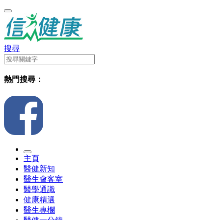
搜尋
熱門搜尋：
主頁
醫健新知
醫生會客室
醫學通識
健康精選
醫生專欄