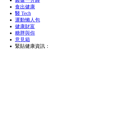
醫健一分鐘
食出健康
醫 Tech
運動懶人包
健康財富
糖胖與你
意見箱
緊貼健康資訊：