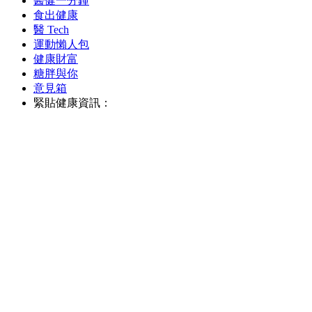
醫健一分鐘
食出健康
醫 Tech
運動懶人包
健康財富
糖胖與你
意見箱
緊貼健康資訊：