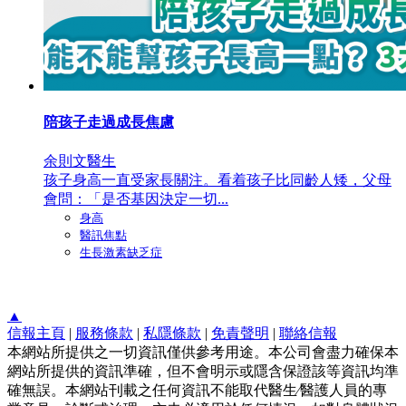
陪孩子走過成長焦慮
余則文醫生
孩子身高一直受家長關注。看着孩子比同齡人矮，父母
會問：「是否基因決定一切...
身高
醫訊焦點
生長激素缺乏症
▲
信報主頁
|
服務條款
|
私隱條款
|
免責聲明
|
聯絡信報
本網站所提供之一切資訊僅供參考用途。本公司會盡力確保本
網站所提供的資訊準確，但不會明示或隱含保證該等資訊均準
確無誤。本網站刊載之任何資訊不能取代醫生∕醫護人員的專