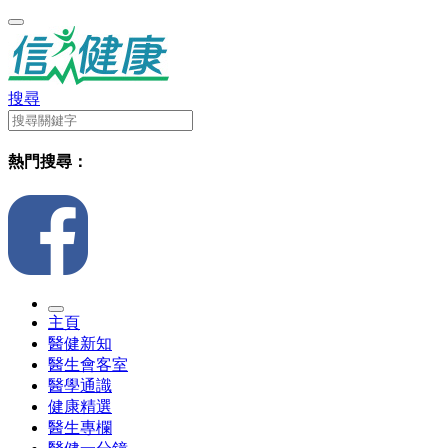
搜尋
熱門搜尋：
主頁
醫健新知
醫生會客室
醫學通識
健康精選
醫生專欄