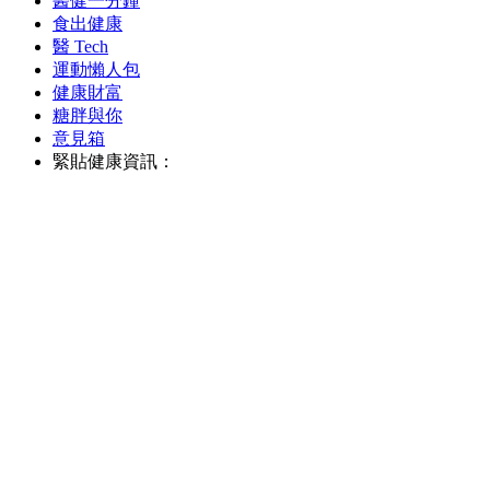
醫健一分鐘
食出健康
醫 Tech
運動懶人包
健康財富
糖胖與你
意見箱
緊貼健康資訊：