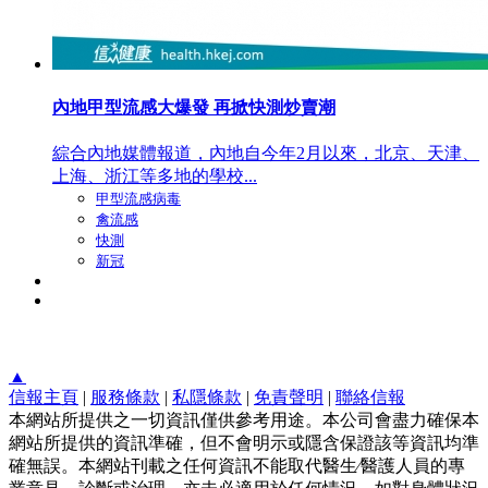
內地甲型流感大爆發 再掀快測炒賣潮
綜合內地媒體報道，內地自今年2月以來，北京、天津、
上海、浙江等多地的學校...
甲型流感病毒
禽流感
快測
新冠
▲
信報主頁
|
服務條款
|
私隱條款
|
免責聲明
|
聯絡信報
本網站所提供之一切資訊僅供參考用途。本公司會盡力確保本
網站所提供的資訊準確，但不會明示或隱含保證該等資訊均準
確無誤。本網站刊載之任何資訊不能取代醫生∕醫護人員的專