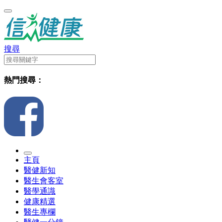
搜尋
熱門搜尋：
主頁
醫健新知
醫生會客室
醫學通識
健康精選
醫生專欄