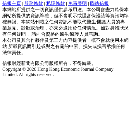
信報主頁
|
服務條款
|
私隱條款
|
免責聲明
|
聯絡信報
本網站所提供之一切資訊僅供參考用途。本公司會盡力確保本
網站所提供的資訊準確，但不會明示或隱含保證該等資訊均準
確無誤。本網站刊載之任何資訊不能取代醫生∕醫護人員的專
業意見、診斷或治理，亦未必適用於任何情況。如對身體狀況
有任何疑問， 請向合資格的醫生∕醫護人員諮詢。
本公司及其合作夥伴及第三方內容提供者一概不會就使用本網
站 所載資訊而引起或與之有關的申索、損失或損害承擔任何
法律責任。
信報財經新聞有限公司版權所有，不得轉載。
Copyright © 2026 Hong Kong Economic Journal Company
Limited. All rights reserved.