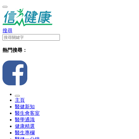
搜尋
熱門搜尋：
主頁
醫健新知
醫生會客室
醫學通識
健康精選
醫生專欄