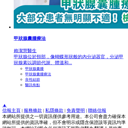
甲狀腺囊腫療法
賴潔慧醫生
甲狀腺位於頸部，像蝴蝶形狀般的內分泌器官，分泌甲
狀腺素以調節代謝、體溫和...
甲狀腺囊腫
甲狀腺囊腫療法
良性結節
醫訊焦點
▲
信報主頁
|
服務條款
|
私隱條款
|
免責聲明
|
聯絡信報
本網站所提供之一切資訊僅供參考用途。本公司會盡力確保本
網站所提供的資訊準確，但不會明示或隱含保證該等資訊均準