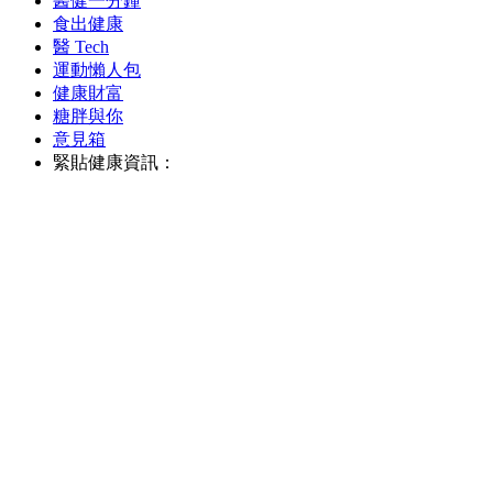
醫健一分鐘
食出健康
醫 Tech
運動懶人包
健康財富
糖胖與你
意見箱
緊貼健康資訊：