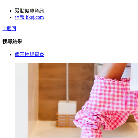
緊貼健康資訊：
信報 hkej.com
< 返回
搜尋結果
病毒性腸胃炎