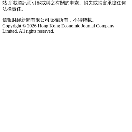
站 所載資訊而引起或與之有關的申索、損失或損害承擔任何
法律責任。
信報財經新聞有限公司版權所有，不得轉載。
Copyright © 2026 Hong Kong Economic Journal Company
Limited. All rights reserved.