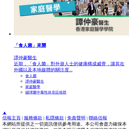
「食人菌」來襲
譚仲豪醫生
近期，「食人菌」對外遊人士的健康構成威脅，讓其在
外國以及本地媒體的關注度...
食人菌
譚仲豪醫生
家庭醫學
鏈球菌中毒性休克症候群
▲
信報主頁
|
服務條款
|
私隱條款
|
免責聲明
|
聯絡信報
本網站所提供之一切資訊僅供參考用途。本公司會盡力確保本