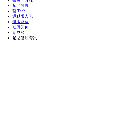
醫健一分鐘
食出健康
醫 Tech
運動懶人包
健康財富
糖胖與你
意見箱
緊貼健康資訊：