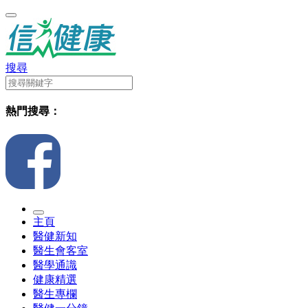
搜尋
熱門搜尋：
主頁
醫健新知
醫生會客室
醫學通識
健康精選
醫生專欄