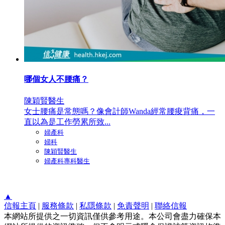
哪個女人不腰痛？
陳穎賢醫生
女士腰痛是常態嗎？像會計師Wanda經常腰痠背痛，一
直以為是工作勞累所致...
婦產科
婦科
陳穎賢醫生
婦產科專科醫生
▲
信報主頁
|
服務條款
|
私隱條款
|
免責聲明
|
聯絡信報
本網站所提供之一切資訊僅供參考用途。本公司會盡力確保本