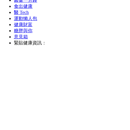
醫健一分鐘
食出健康
醫 Tech
運動懶人包
健康財富
糖胖與你
意見箱
緊貼健康資訊：