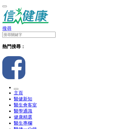
搜尋
熱門搜尋：
主頁
醫健新知
醫生會客室
醫學通識
健康精選
醫生專欄