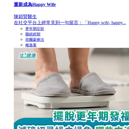
重新成為Happy Wife
陳穎賢醫生
在社交平台上經常見到一句留言：「Happy wife, happy...
更年期症狀
圍絕經期
荷爾蒙療法
雌激素