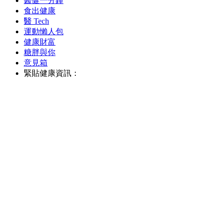
醫健一分鐘
食出健康
醫 Tech
運動懶人包
健康財富
糖胖與你
意見箱
緊貼健康資訊：