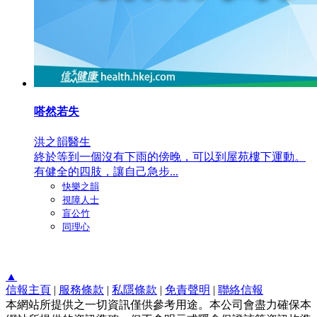
嗒然若失
洪之韻醫生
終於等到一個沒有下雨的傍晚，可以到屋苑樓下運動。
有健全的四肢，讓自己急步...
快樂之韻
視障人士
盲公竹
同理心
▲
信報主頁
|
服務條款
|
私隱條款
|
免責聲明
|
聯絡信報
本網站所提供之一切資訊僅供參考用途。本公司會盡力確保本