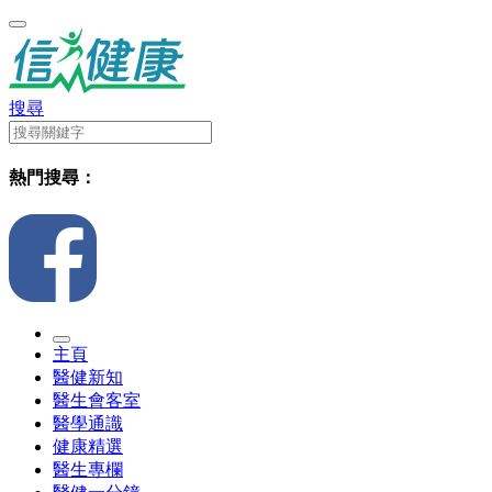
搜尋
熱門搜尋：
主頁
醫健新知
醫生會客室
醫學通識
健康精選
醫生專欄