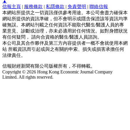
▲
信報主頁
|
服務條款
|
私隱條款
|
免責聲明
|
聯絡信報
本網站所提供之一切資訊僅供參考用途。本公司會盡力確保本
網站所提供的資訊準確，但不會明示或隱含保證該等資訊均準
確無誤。本網站刊載之任何資訊不能取代醫生∕醫護人員的專
業意見、診斷或治理，亦未必適用於任何情況。如對身體狀況
有任何疑問， 請向合資格的醫生∕醫護人員諮詢。
本公司及其合作夥伴及第三方內容提供者一概不會就使用本網
站 所載資訊而引起或與之有關的申索、損失或損害承擔任何
法律責任。
信報財經新聞有限公司版權所有，不得轉載。
Copyright © 2026 Hong Kong Economic Journal Company
Limited. All rights reserved.