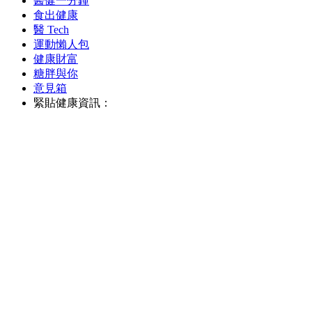
醫健一分鐘
食出健康
醫 Tech
運動懶人包
健康財富
糖胖與你
意見箱
緊貼健康資訊：