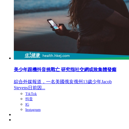
美少年跟機抖音挑戰亡 研究指社交網或致集體發癲
綜合外媒報道，一名美國俄亥俄州13歲少年Jacob
Stevens日前因...
TikTok
抖音
IG
Instagram