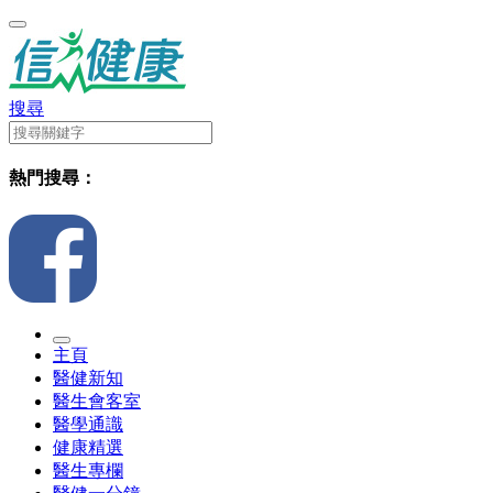
搜尋
熱門搜尋：
主頁
醫健新知
醫生會客室
醫學通識
健康精選
醫生專欄