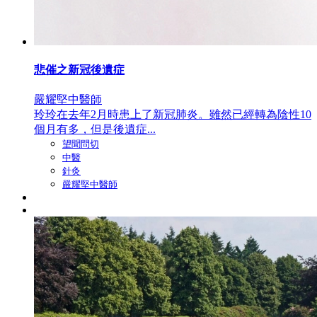
悲催之新冠後遺症
嚴耀堅中醫師
玲玲在去年2月時患上了新冠肺炎。雖然已經轉為陰性10
個月有多，但是後遺症...
望聞問切
中醫
針灸
嚴耀堅中醫師