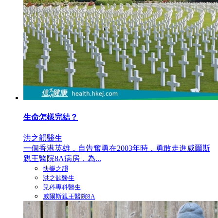
生命怎樣完結？
洪之韻醫生
一個香港英雄，自告奮勇在2003年時，勇敢走進威爾斯
親王醫院8A病房，為...
快樂之韻
洪之韻醫生
兒科專科醫生
威爾斯親王醫院8A