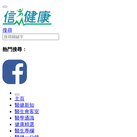
搜尋
熱門搜尋：
主頁
醫健新知
醫生會客室
醫學通識
健康精選
醫生專欄