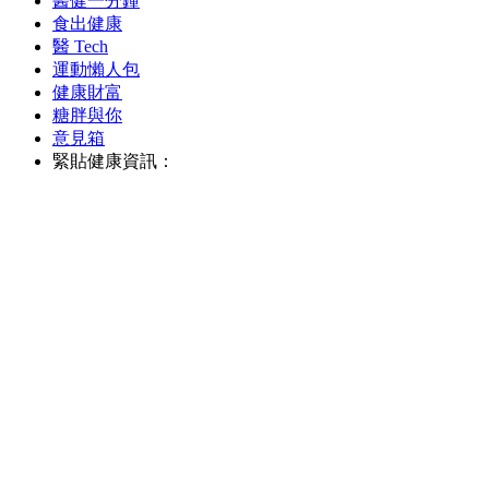
醫健一分鐘
食出健康
醫 Tech
運動懶人包
健康財富
糖胖與你
意見箱
緊貼健康資訊：