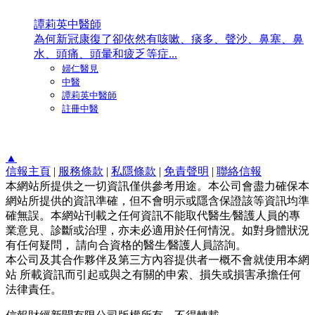
譚莉英中醫師
為何新冠康復了卻依然有咳嗽、痰多、聲沙、鼻塞、鼻
水、頭痛、頭暈和疲乏等症...
婦仁醫見
中醫
譚莉英中醫師
註冊中醫
▲
信報主頁
|
服務條款
|
私隱條款
|
免責聲明
|
聯絡信報
本網站所提供之一切資訊僅供參考用途。本公司會盡力確保本
網站所提供的資訊準確，但不會明示或隱含保證該等資訊均準
確無誤。本網站刊載之任何資訊不能取代醫生∕醫護人員的專
業意見、診斷或治理，亦未必適用於任何情況。如對身體狀況
有任何疑問， 請向合資格的醫生∕醫護人員諮詢。
本公司及其合作夥伴及第三方內容提供者一概不會就使用本網
站 所載資訊而引起或與之有關的申索、損失或損害承擔任何
法律責任。