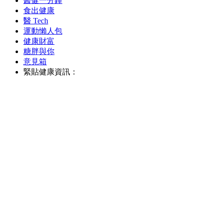
醫健一分鐘
食出健康
醫 Tech
運動懶人包
健康財富
糖胖與你
意見箱
緊貼健康資訊：