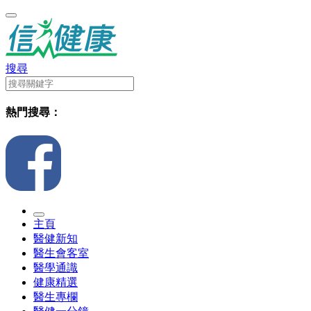
搜尋
熱門搜尋：
主頁
醫健新知
醫生會客室
醫學通識
健康精選
醫生專欄