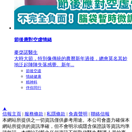
節後應對空虛情緒
麥棨諾醫生
大時大節，特別像傳統的農曆新年過後，總會莫名其妙
地泛起陣陣失落感覺。新年...
節後空虛
情緒健康
精神科
伴你同行
▲
信報主頁
|
服務條款
|
私隱條款
|
免責聲明
|
聯絡信報
本網站所提供之一切資訊僅供參考用途。本公司會盡力確保本
網站所提供的資訊準確，但不會明示或隱含保證該等資訊均準