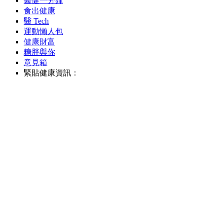
醫健一分鐘
食出健康
醫 Tech
運動懶人包
健康財富
糖胖與你
意見箱
緊貼健康資訊：