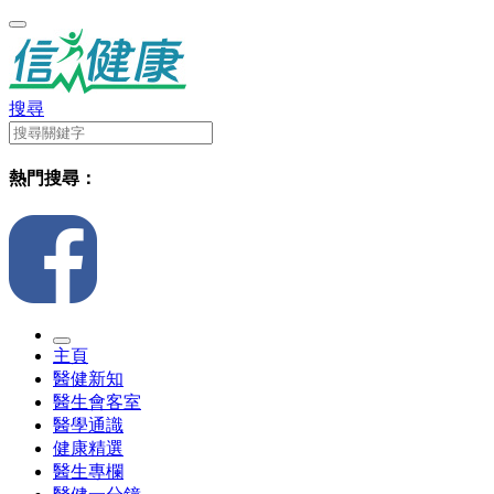
搜尋
熱門搜尋：
主頁
醫健新知
醫生會客室
醫學通識
健康精選
醫生專欄