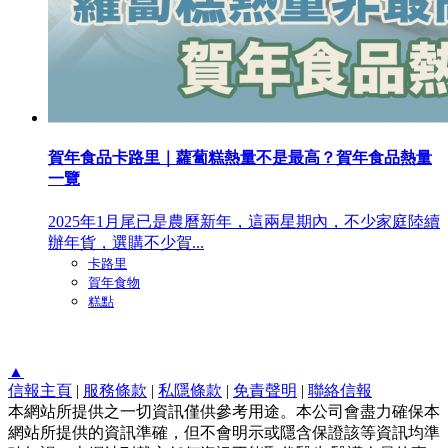
賀年食品卡路里｜蘿蔔糕熱量不是最高？賀年食品熱量
一覽
2025年1月尾已是農曆新年，這兩星期內，不少家庭陸續
辦年貨，選購不少賀...
卡路里
賀年食物
糕點
▲
信報主頁
|
服務條款
|
私隱條款
|
免責聲明
|
聯絡信報
本網站所提供之一切資訊僅供參考用途。本公司會盡力確保本
網站所提供的資訊準確，但不會明示或隱含保證該等資訊均準