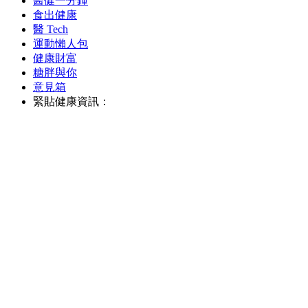
醫健一分鐘
食出健康
醫 Tech
運動懶人包
健康財富
糖胖與你
意見箱
緊貼健康資訊：