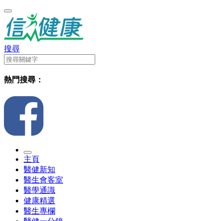
搜尋
熱門搜尋：
主頁
醫健新知
醫生會客室
醫學通識
健康精選
醫生專欄