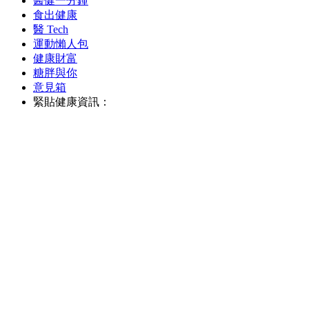
醫健一分鐘
食出健康
醫 Tech
運動懶人包
健康財富
糖胖與你
意見箱
緊貼健康資訊：