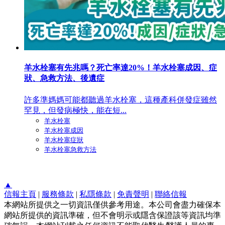
羊水栓塞有先兆嗎？死亡率達20%！羊水栓塞成因、症
狀、急救方法、後遺症
許多準媽媽可能都聽過羊水栓塞，這種產科併發症雖然
罕見，但發病極快，能在短...
羊水栓塞
羊水栓塞成因
羊水栓塞症狀
羊水栓塞急救方法
▲
信報主頁
|
服務條款
|
私隱條款
|
免責聲明
|
聯絡信報
本網站所提供之一切資訊僅供參考用途。本公司會盡力確保本
網站所提供的資訊準確，但不會明示或隱含保證該等資訊均準