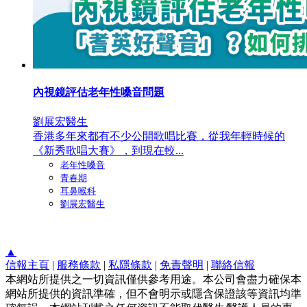
內視鏡評估老年性嗓音問題
劉展宏醫生
香港多年來都有不少公開歌唱比賽，從我年輕時候的
《新秀歌唱大賽》，到現在較...
老年性嗓音
青春期
耳鼻喉科
劉展宏醫生
▲
信報主頁
|
服務條款
|
私隱條款
|
免責聲明
|
聯絡信報
本網站所提供之一切資訊僅供參考用途。本公司會盡力確保本
網站所提供的資訊準確，但不會明示或隱含保證該等資訊均準