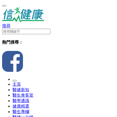
搜尋
熱門搜尋：
主頁
醫健新知
醫生會客室
醫學通識
健康精選
醫生專欄