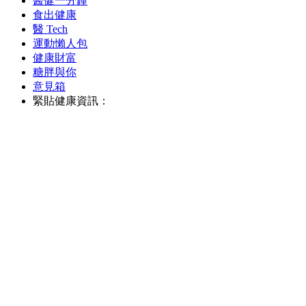
醫健一分鐘
食出健康
醫 Tech
運動懶人包
健康財富
糖胖與你
意見箱
緊貼健康資訊：